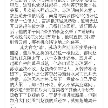
职后，道研也像以往那样，想与苏琼套近乎拉
关系，几次前来拜访苏琼。苏琼明白其来意，
故意避开催债话题，而是与其谈佛论经(道研也
曾是一位僧人)，言辞极其诚恳恭敬，道研无法
开口谈起催债之事，只得打道回府。道研回去
后，他的弟子问:“催债的事怎么样了?”道研晦
气地说:“我每次见到苏府君，他就直接把我带
到青云间，哪有机会谈论地上的俗事。”
其为官之“清”。苏琼为官期间不接受任何
贿赂，连瓜果之类的礼品也一概拒之。郡民赵
颍曾任乐陵太守，八十岁退休还乡。五月初，
赵颍自种的瓜果成熟，他亲自送给苏琼两个，
苏琼坚决不收。赵颍倚仗年纪大，又苦苦相请
留下，表示只是让苏琼品尝新鲜水果而已并无
他意。苏琼无奈才将瓜留下，竟放在自己厅堂
的大梁上，却不打开吃。家人不解其意遂问，
苏琼道:“安有初乐为而复禁者?”其他人听说苏
琼收下了赵颍的瓜，于是争相进献新果，但到
郡府大门处看到赵颍的瓜还在，就知趣地离开
了。