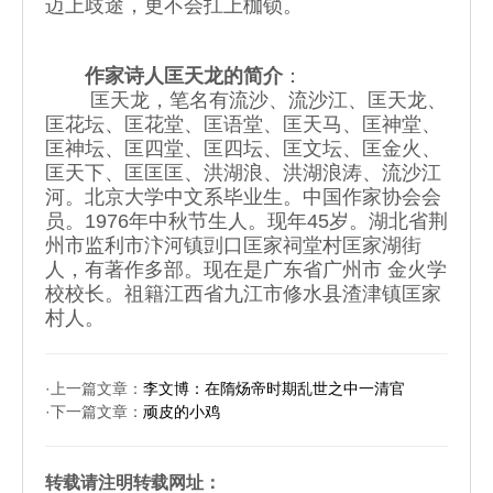
迈上歧途，更不会扛上枷锁。
作家诗人匡天龙的简介
：
匡天龙，笔名有流沙、流沙江、匡天龙、
匡花坛、匡花堂、匡语堂、匡天马、匡神堂、
匡神坛、匡四堂、匡四坛、匡文坛、匡金火、
匡天下、匡匡匡、洪湖浪、洪湖浪涛、流沙江
河。北京大学中文系毕业生。中国作家协会会
员。1976年中秋节生人。现年45岁。湖北省荆
州市监利市汴河镇剅口匡家祠堂村匡家湖街
人，有著作多部。现在是广东省广州市 金火学
校校长。祖籍江西省九江市修水县渣津镇匡家
村人。
·上一篇文章：
李文博：在隋炀帝时期乱世之中一清官
·下一篇文章：
顽皮的小鸡
转载请注明转载网址：