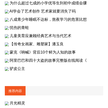
为什么超过七成的小学优等生到初中成绩会骤
AI学会了艺术创作 艺术家就要消失了吗
八成青少年睡眠不达标，熬夜学习的危害比想
忧伤的青蛙
儿童美育应兼顾经典艺术与当代艺术
【传奇女画家、雕塑家】潘玉良
蒙克《呐喊》背后10个鲜为人知的故事
阿里巴巴和四十大盗的故事完整版在线阅读《
驴皮公主
推荐内容
月光精灵