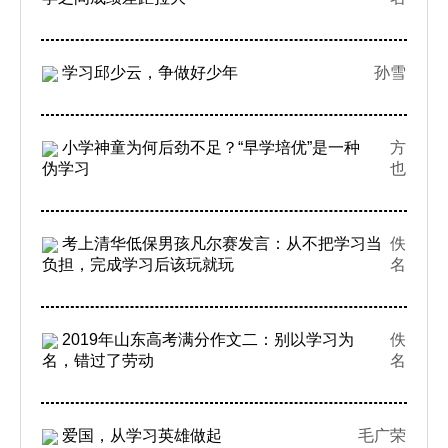
学习邱少云，争做好少年
孙雪
小学神童为何后劲不足？“早学培优”是一种
方
伪学习
也
考上清华低保男孩凡尔赛发言：从不把学习当
佚
负担，完成学习后该玩就玩
名
2019年山东高考满分作文二：别以学习为
佚
名，错过了劳动
名
爱国，从学习英雄做起
毛广荣